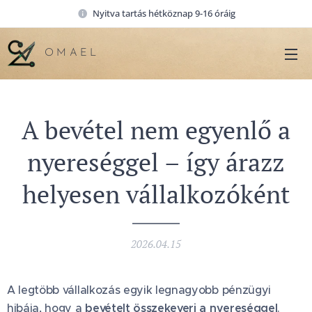
Nyitva tartás hétköznap 9-16 óráig
O M A E L
A bevétel nem egyenlő a
nyereséggel – így árazz
helyesen vállalkozóként
2026.04.15
A legtöbb vállalkozás egyik legnagyobb pénzügyi
hibája, hogy a
bevételt összekeveri a nyereséggel
.