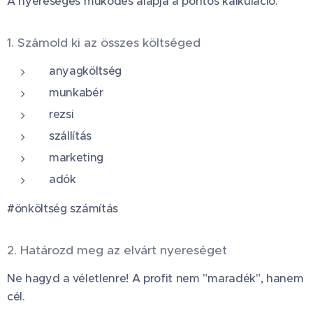
A nyereséges működés alapja a pontos kalkuláció.
1. Számold ki az összes költséged
anyagköltség
munkabér
rezsi
szállítás
marketing
adók
#önköltség számítás
2. Határozd meg az elvárt nyereséget
Ne hagyd a véletlenre! A profit nem "maradék", hanem
cél.