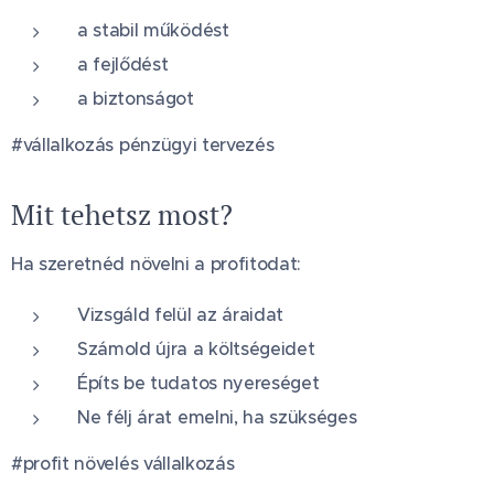
a stabil működést
a fejlődést
a biztonságot
#vállalkozás pénzügyi tervezés
Mit tehetsz most?
Ha szeretnéd növelni a profitodat:
Vizsgáld felül az áraidat
Számold újra a költségeidet
Építs be tudatos nyereséget
Ne félj árat emelni, ha szükséges
#profit növelés vállalkozás